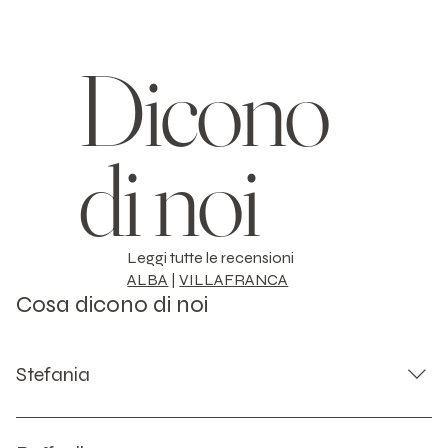
Dicono
di noi
Leggi tutte le recensioni
ALBA
|
VILLAFRANCA
Cosa dicono di noi
Stefania
Non potevo scegliere atelier migliore per il mio abito da
sposa. Fin dal primo appuntamento mi sono sentita accolta,