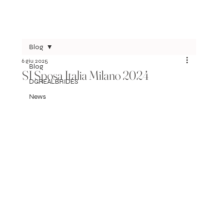
Blog
6 giu 2025
Blog
SI Sposa Italia Milano 2024
DGREALBRIDES
News